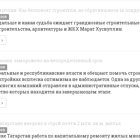
уллин: Нас беспокоят строители, не обратившиеся за подд
2008
дальше и какая судьба ожидает грандиозные строительные 
троительства, архитектуры и ЖКХ Марат Хуснуллин.
е
азани: заморожено на неопределенный срок
008
ральные и республиканские власти и обещают помочь строи
 стройках всплеска оптимизма не наблюдается. Одна за др
многих компаний отправлен в административные отпуска, а
ство которых находится на завершающем этапе.
е
 Татарстане введено в строй почти 2 млн. кв.м. жилья
008
ике Татарстан работа по капитальному ремонту жилых мног