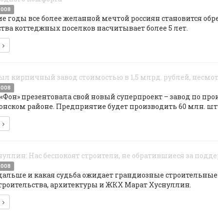
2008
е годы все более желанной мечтой россиян становится обре
тва коттеджных поселков насчитывает более 5 лет.
е
ыл кирпичный завод стоимостью в 1,5 млрд. рублей, несмот
2008
«Фон» презентовала свой новый суперпроект – завод по пр
нском районе. Предприятие будет производить 60 млн. шту
е
уллин: Нас беспокоят строители, не обратившиеся за подд
2008
дальше и какая судьба ожидает грандиозные строительные 
троительства, архитектуры и ЖКХ Марат Хуснуллин.
е