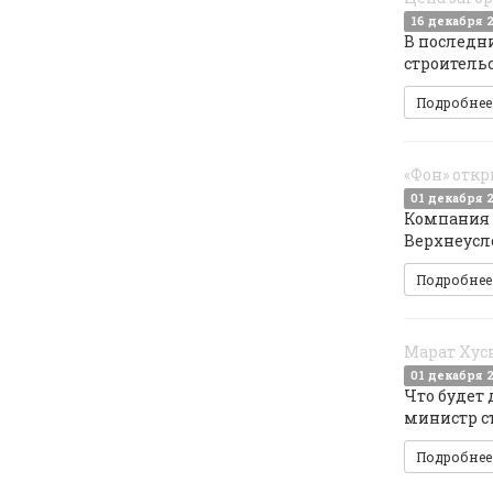
16 декабря 
В последни
строительс
Подробне
«Фон» откр
01 декабря 
Компания 
Верхнеусло
Подробне
Марат Хусн
01 декабря 
Что будет 
министр с
Подробне