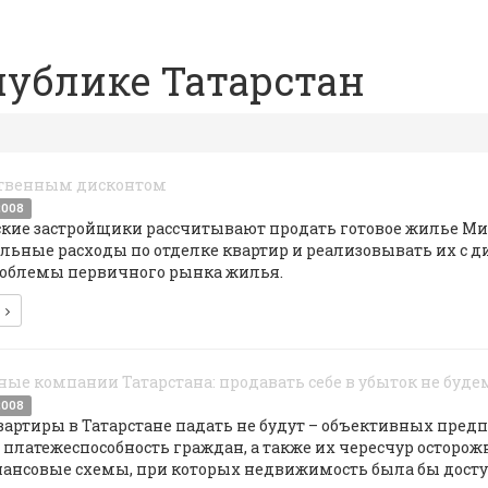
ублике Татарстан
ственным дисконтом
2008
ские застройщики рассчитывают продать готовое жилье Мин
льные расходы по отделке квартир и реализовывать их с д
облемы первичного рынка жилья.
е
ные компании Татарстана: продавать себе в убыток не буде
2008
артиры в Татарстане падать не будут – объективных предпо
платежеспособность граждан, а также их чересчур осторож
нансовые схемы, при которых недвижимость была бы досту