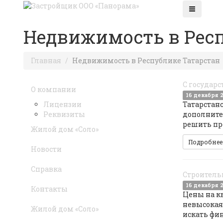
Недвижимость в Респ
Главная
Недвижимость в Республике Татарстан
С государ
О компании
16 декабря 
Лицензии
Татарстан
Реквизиты
дополните
решить пр
Жилой дом «Соло»
Подробне
Новости
Справка
Строитель
16 декабря 
Контакты
Цены на кв
невысокая 
Жилой дом «Соло»
искать фи