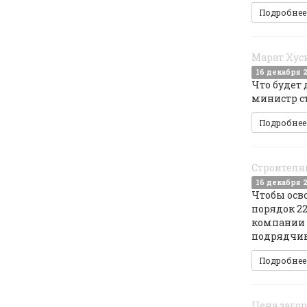
Подробне
Марат Хусн
16 декабря 
Что будет 
министр с
Подробне
Строителя
16 декабря 
Чтобы осво
порядок 2
компании 
подрядчик
Подробне
Цена заго