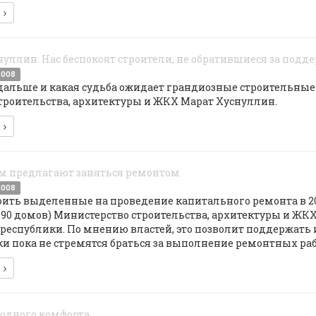
е
уллин: Нас беспокоят строители, не обратившиеся за подд
2008
дальше и какая судьба ожидает грандиозные строительные 
троительства, архитектуры и ЖКХ Марат Хуснуллин.
е
м предлагают заняться ремонтом
2008
ить выделенные на проведение капитального ремонта в 200
290 домов) Министерство строительства, архитектуры и ЖК
республики. По мнению властей, это позволит поддержать 
и пока не стремятся браться за выполнение ремонтных раб
е
родного комфорта