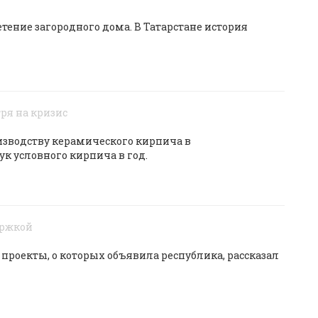
тение загородного дома. В Татарстане история
ря на кризис
оизводству керамического кирпича в
к условного кирпича в год.
ержкой
проекты, о которых объявила республика, рассказал