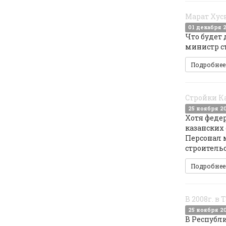
Марат Хусн
01 декабря 
Что будет 
министр с
Подробне
Стройки К
25 ноября 2
Хотя феде
казанских
Персонал 
строитель
Подробне
В 2008г. в
25 ноября 2
В Республ